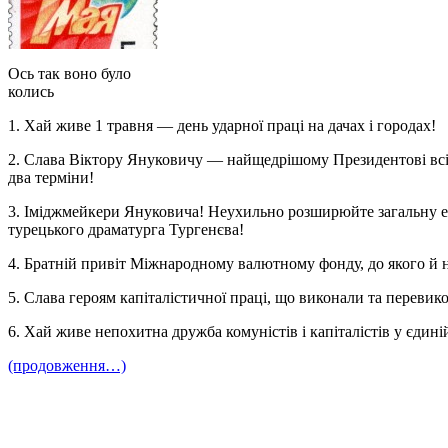
Ось так воно було
колись
1. Хай живе 1 травня — день ударної праці на дачах і городах!
2. Слава Віктору Януковичу — найщедрішому Президентові всіх ч
два терміни!
3. Іміджмейкери Януковича! Неухильно розширюйте загальну е
турецького драматурга Тургенєва!
4. Братній привіт Міжнародному валютному фонду, до якого й но
5. Слава героям капіталістичної праці, що виконали та перевик
6. Хай живе непохитна дружба комуністів і капіталістів у єдині
(продовження…)