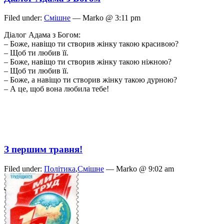
Filed under:
Смішне
— Marko @ 3:11 pm
Діалог Адама з Богом:
– Боже, навіщо ти створив жінку такою красивою?
– Щоб ти любив її.
– Боже, навіщо ти створив жінку такою ніжною?
– Щоб ти любив її.
– Боже, а навіщо ти створив жінку такою дурною?
– А це, щоб вона любила тебе!
З першим травня!
Filed under:
Політика
,
Смішне
— Marko @ 9:02 am