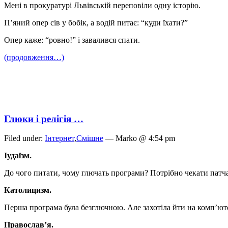
Мені в прокуратурі Львівській переповіли одну історію.
П’яний опер сів у бобік, а водій питає: “куди їхати?”
Опер каже: “ровно!” і завалився спати.
(продовження…)
Глюки і релігія …
Filed under:
Інтернет
,
Смішне
— Marko @ 4:54 pm
Іудаїзм.
До чого питати, чому глючать програми? Потрібно чекати патч
Католицизм.
Перша програма була безглючною. Але захотіла йти на комп’ютер
Православ’я.