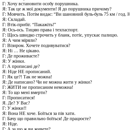
Г: Хочу встановити особу порушника.
Я: Так це ж мої документи! Я до порушника причому?
Г: Мовчить. Потім видає: “Ви шановний буль-буль 75 км / год. 
Я: Складай.
Г: Втік-прибіг. “Пакажіть!”
Я: Ось-ось. Тицяю права і техпаспорт.
Г: Щось швидко строчить у бланк, потіє, упускає палицю.
Я: А чим міряли?
Г: Візиром. Хочете подивуватися?
Я: Ні … Не цікаво.
Г: Де проживаєте?
Я: У жінки.
Г: А прописані де?
Я: Ніде НЕ прописаний.
Г: Як це?! Так не можна!
Я: Де написано? Чи не можна жити у жінки?
Г: ЖИТИ не прописаним неможна!
Я: То що мені вмерти?
Г: Прописатися!
Я. Де? У Вас?
Г: У жінки!!
Я: Вона НЕ хоче. Боїться за пів хати.
Г: Бачу що правильно боїться! Де працюєте?
Я: Ніде.
Г: А за що ж ви живете?