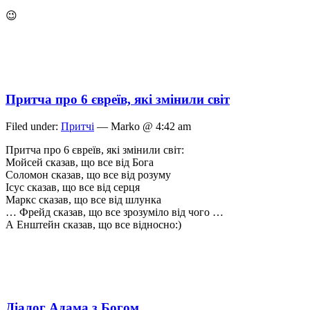
😉
Притча про 6 євреїв, які змінили світ
Filed under:
Притчі
— Marko @ 4:42 am
Притча про 6 євреїв, які змінили світ:
Мойсей сказав, що все від Бога
Соломон сказав, що все від розуму
Ісус сказав, що все від серця
Маркс сказав, що все від шлунка
… Фрейд сказав, що все зрозуміло від чого …
А Енштейн сказав, що все відносно:)
Діалог Адама з Богом