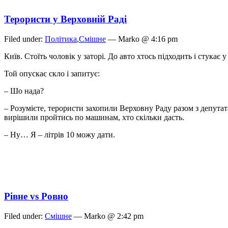
Терористи у Верховній Раді
Filed under:
Політика
,
Смішне
— Marko @ 4:16 pm
Київ. Стоїть чоловік у заторі. До авто хтось підходить і стукає у
Той опускає скло і запитує:
– Шо нада?
– Розумієте, терористи захопили Верховну Раду разом з депутат
вирішили пройтись по машинам, хто скільки дасть.
– Ну… Я – літрів 10 можу дати.
Рівне vs Ровно
Filed under:
Смішне
— Marko @ 2:42 pm