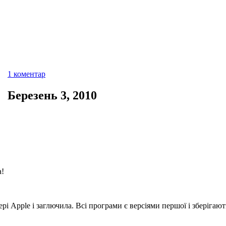
1 коментар
Березень 3, 2010
а!
і Apple і заглючила. Всі програми є версіями першої і зберігают