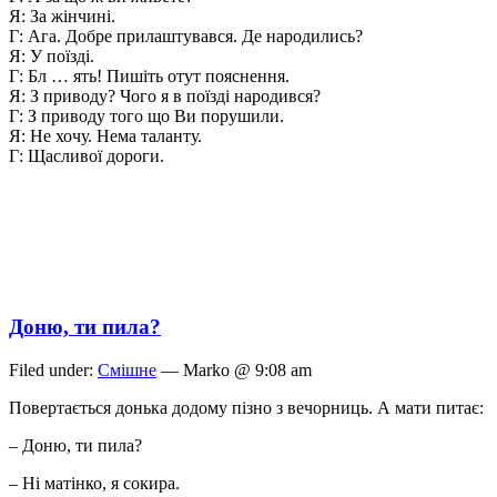
Я: За жінчині.
Г: Ага. Добре прилаштувався. Де народились?
Я: У поїзді.
Г: Бл … ять! Пишіть отут пояснення.
Я: З приводу? Чого я в поїзді народився?
Г: З приводу того що Ви порушили.
Я: Не хочу. Нема таланту.
Г: Щасливої дороги.
Доню, ти пила?
Filed under:
Смішне
— Marko @ 9:08 am
Повертається донька додому пізно з вечорниць. А мати питає:
– Доню, ти пила?
– Ні матінко, я сокира.