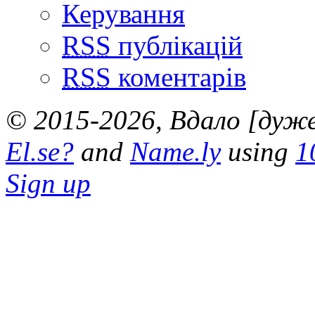
Керування
RSS
публікацій
RSS
коментарів
© 2015-2026, Вдало [дуже 
El.se?
and
Name.ly
using
1
Sign up