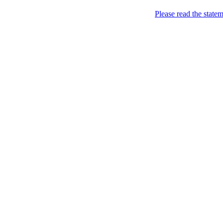
Please read the state
Вдало [дуже i не дyж
Грудень 28, 2009
Нові правила роботи
Filed under:
Смішне
— Mar
Особисті дні
Кожен працівник має 104 
називаються Субота і Неді