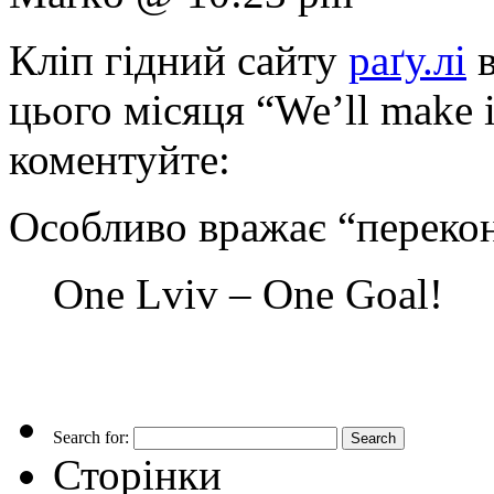
Кліп гідний сайту
раґу.лі
в
цього місяця “We’ll make i
коментуйте:
Особливо вражає “переко
One Lviv – One Goal!
Search for:
Сторінки