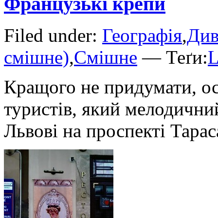
Французькі крепи
Filed under:
Географія
,
Див
смішне)
,
Смішне
— Теґи:
L
Кращого не придумати, о
туристів, який мелодични
Львові на проспекті Тарас