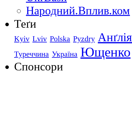
Народний.Вплив.ком
Теґи
Анґлія
Kyiv
Lviv
Polska
Pyzdry
Ющенко
Туреччина
Україна
Спонсори