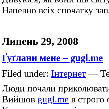
Напевно всіх спочатку зап
Липень 29, 2008
Ґуґлани мене – gugl.me
Filed under:
Інтернет
— Те
Люди почали приколюватис
Вийшов
gugl.me
в строго 