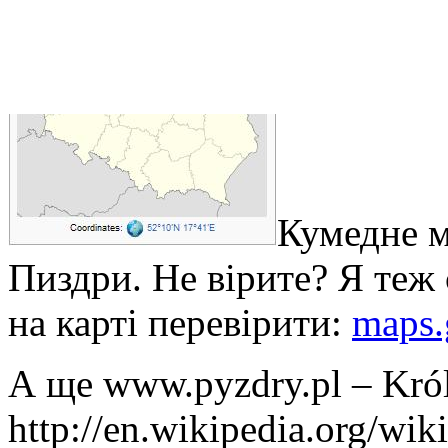
Кумедне м
Пиздри. Не вірите? Я теж
на карті перевірити:
maps.
А ще www.pyzdry.pl – Król
http://en.wikipedia.org/wik