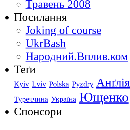
Травень 2008
Посилання
Joking of course
UkrBash
Народний.Вплив.ком
Теґи
Анґлія
Kyiv
Lviv
Polska
Pyzdry
Ющенко
Туреччина
Україна
Спонсори