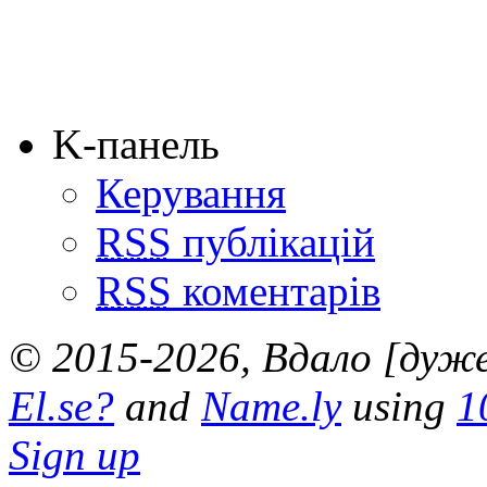
K-панель
Керування
RSS
публікацій
RSS
коментарів
© 2015-2026, Вдало [дуже 
El.se?
and
Name.ly
using
1
Sign up