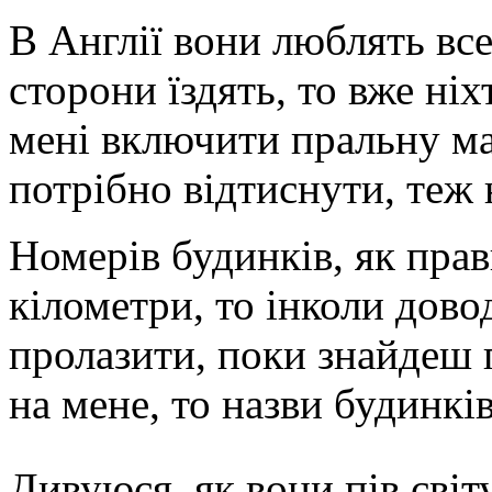
В Англії вони люблять все
сторони їздять, то вже ніх
мені включити пральну ма
потрібно відтиснути, теж 
Номерів будинків, як пра
кілометри, то інколи довод
пролазити, поки знайдеш п
на мене, то назви будинків
Дивуюся, як вони пів світ