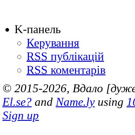
K-панель
Керування
RSS
публікацій
RSS
коментарів
© 2015-2026, Вдало [дуже 
El.se?
and
Name.ly
using
1
Sign up