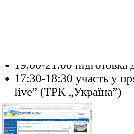
прем’єром АРК, участь
конференції „YES”, двос
міжнародними представ
Й.Фішер, Х.Северінсен
19.00-21.00 підготовка 
17:30-18:30 участь у п
live” (ТРК „Україна”)