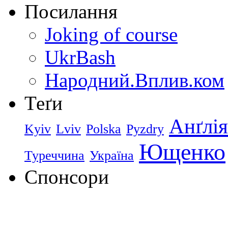
Посилання
Joking of course
UkrBash
Народний.Вплив.ком
Теґи
Анґлія
Kyiv
Lviv
Polska
Pyzdry
Ющенко
Туреччина
Україна
Спонсори