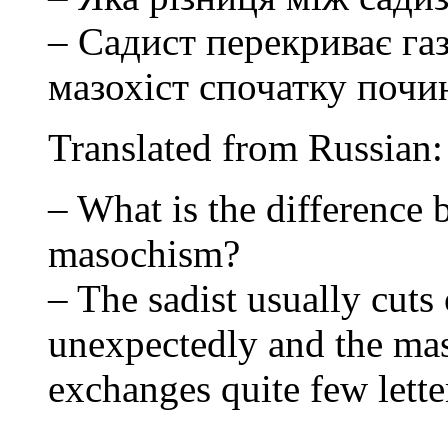
– Садист перекриває га
мазохіст спочатку почи
Translated from Russian:
– What is the difference
masochism?
– The sadist usually cuts
unexpectedly and the maso
exchanges quite few lett