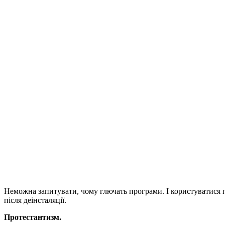
Вдало [дуже i не дyжe]
Березень 3, 2010
Глюки і релігія …
Filed under:
Інтернет
,
Смішне
— Marko @ 4:54 pm
Іудаїзм.
До чого питати, чому глючать програми? Потрібно чекати патч
Католицизм.
Перша програма була безглючною. Але захотіла йти на комп’ютер
Православ’я.
Неможна запитувати, чому глючать програми. І користуватися п
після деінсталяції.
Протестантизм.