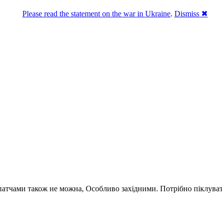
Please read the statement on the war in Ukraine
.
Dismiss ✖
а!
і Apple і заглючила. Всі програми є версіями першої і зберігают
атчами також не можна, Особливо західними. Потрібно піклувати