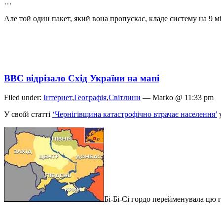
…
Але той один пакет, який вона пропускає, кладе систему на 9 м
BBC відрізало Схід України на мапі
Filed under:
Інтернет
,
Географія
,
Світлини
— Marko @ 11:33 pm
У своїй статті
‘Чернігівщина катастрофічно втрачає населення’
у
Бі-Бі-Сі гордо перейменувала цю 