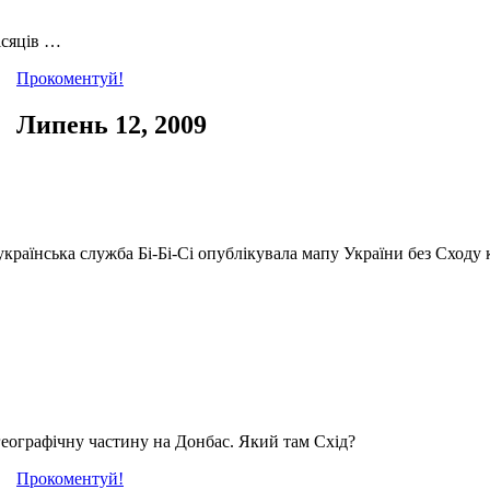
ісяців …
Прокоментуй!
Липень 12, 2009
країнська служба Бі-Бі-Сі опублікувала мапу України без Сходу 
географічну частину на Донбас. Який там Схід?
Прокоментуй!