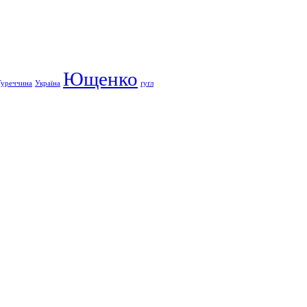
Ющенко
Туреччина
Україна
ґуґл