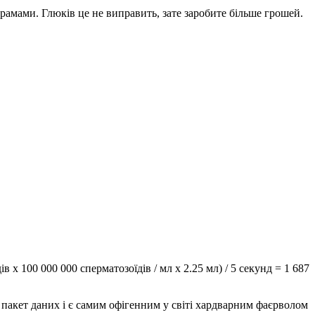
грамами. Глюків це не виправить, зате заробите більше грошей.
 x 100 000 000 сперматозоїдів / мл x 2.25 мл) / 5 секунд = 1 687
пакет даних і є самим офігенним у світі хардварним фаєрволом