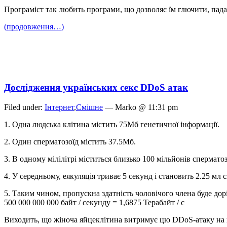
Програміст так любить програми, що дозволяє їм глючити, падат
(продовження…)
Дослідження українських секс DDoS атак
Filed under:
Інтернет
,
Смішне
— Marko @ 11:31 pm
1. Одна людська клітина містить 75Мб генетичної інформації.
2. Один сперматозоїд містить 37.5Мб.
3. В одному мілілітрі міститься близько 100 мільйонів сперматоз
4. У середньому, еякуляція триває 5 секунд і становить 2.25 мл 
5. Таким чином, пропускна здатність чоловічого члена буде дорів
500 000 000 000 байт / секунду = 1,6875 Терабайт / с
Виходить, що жіноча яйцеклітина витримує цю DDoS-атаку на п