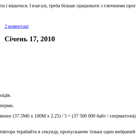
и і вішатися. І взагалі, треба більше працювати з глючними про
2 коментарі
Січень 17, 2010
оїдів.
сперми.
нює (37.5Мб x 100M x 2.25) / 5 = (37 500 000 байт / сперматозоїдів
івтора терабайта в секунду, пропускаючи тільки один вибраний 