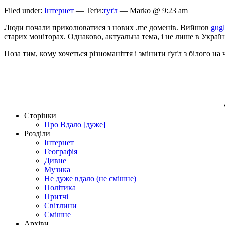
Filed under:
Інтернет
— Теґи:
ґуґл
— Marko @ 9:23 am
Люди почали приколюватися з нових .me доменів. Вийшов
gug
старих моніторах. Однаково, актуальна тема, і не лише в Україн
Поза тим, кому хочеться різноманіття і змінити ґуґл з білого на 
Сторінки
Про Вдало [дуже]
Розділи
Інтернет
Географія
Дивне
Музика
Не дуже вдало (не смішне)
Політика
Притчі
Світлини
Смішне
Архіви