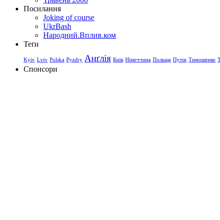
Посилання
Joking of course
UkrBash
Народний.Вплив.ком
Теґи
Анґлія
Kyiv
Lviv
Polska
Pyzdry
Київ
Німеччина
Польща
Путін
Тимошенко
Спонсори