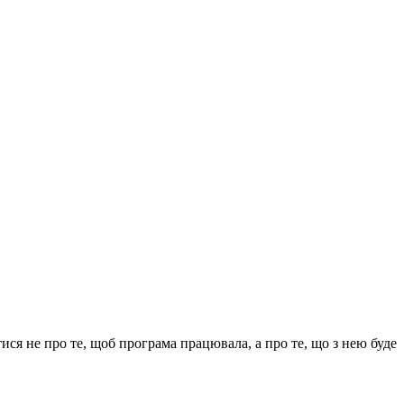
ь глюки з метою сумісності.
ся не про те, щоб програма працювала, а про те, що з нею буде