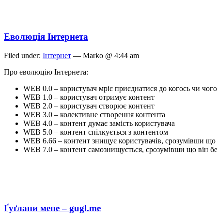
Еволюція Інтернета
Filed under:
Інтернет
— Marko @ 4:44 am
Про еволюцію Інтернета:
WEB 0.0 – користувач мріє приєднатися до когось чи чого
WEB 1.0 – користувач отримує контент
WEB 2.0 – користувач створює контент
WEB 3.0 – колективне створення контента
WEB 4.0 – контент думає замість користувача
WEB 5.0 – контент спілкується з контентом
WEB 6.66 – контент знищує користувачів, срозумівши що 
WEB 7.0 – контент самознищується, срозумівши що він б
Ґуґлани мене – gugl.me