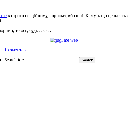
l.me
в строго офіційному, чорному, вбранні. Кажуть що це навіть 
і.
чорний, то ось, будь-ласка:
1 коментар
Search for: