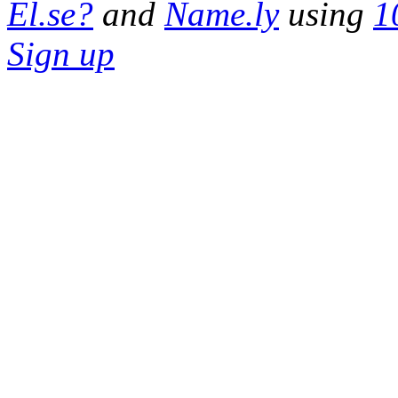
El.se?
and
Name.ly
using
1
Sign up