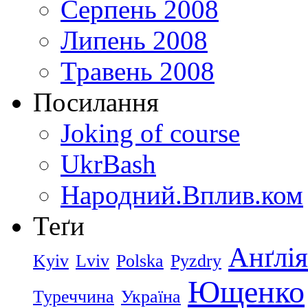
Серпень 2008
Липень 2008
Травень 2008
Посилання
Joking of course
UkrBash
Народний.Вплив.ком
Теґи
Анґлія
Kyiv
Lviv
Polska
Pyzdry
Ющенко
Туреччина
Україна