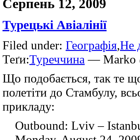
Серпень 12, 2009
Турецькі Авіалінії
Filed under:
Географія
,
Не 
Теґи:
Туреччина
— Marko 
Що подобається, так те щ
полетіти до Стамбулу, всь
прикладу:
Outbound: Lviv – Istanb
Monday, August 24, 200