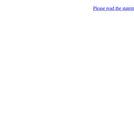
Please read the state
Вдало [дуже i не дyж
Грудень 22, 2009
Французькі крепи
Filed under:
Географія
,
Див
смішне)
,
Смішне
— Теґи:
L
Кращого не придумати, о
туристів, який мелодични