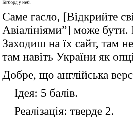
Біґборд у небі
Саме гасло, [Відкрийте св
Авіалініями”] може бути.
Заходиш на їх сайт, там н
там навіть України як опц
Добре, що англійська верс
Ідея: 5 балів.
Реалізація: тверде 2.