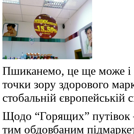
Пшиканемо, це ще може і н
точки зору здорового марк
стобальній європейській с
Щодо “Горящих” путівок –
тим обдовбаним підмаркет