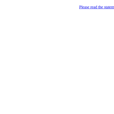
Please read the state
Вдало [дуже i не дyж
Грудень 22, 2009
Французькі крепи
Filed under:
Географія
,
Див
смішне)
,
Смішне
— Теґи:
L
Кращого не придумати, о
туристів, який мелодични