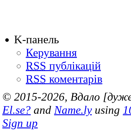
K-панель
Керування
RSS
публікацій
RSS
коментарів
© 2015-2026, Вдало [дуже 
El.se?
and
Name.ly
using
1
Sign up