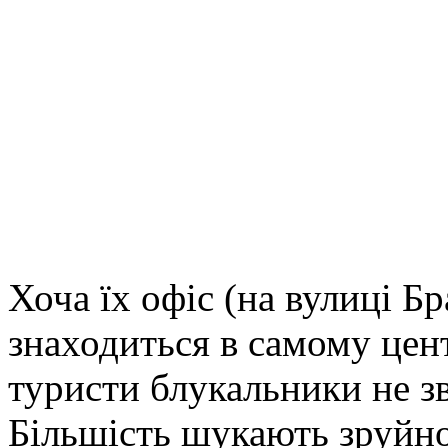
Лабораторія параномал
Filed under:
Географія
,
Див
Олег і Віра Вікс започатк
Параномальних Явищ”.
Хоча їх офіс (на вулиці Бр
знаходиться в самому цент
туристи блукальники не зв
Більшість шукають зруйно