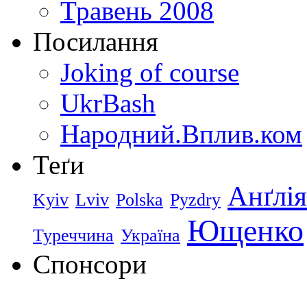
Травень 2008
Посилання
Joking of course
UkrBash
Народний.Вплив.ком
Теґи
Анґлія
Kyiv
Lviv
Polska
Pyzdry
Ющенко
Туреччина
Україна
Спонсори