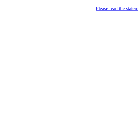
Please read the state
Вдало [дуже i не дyж
Травень 1, 2010
З першим травня!
Filed under:
Політика
,
Смі