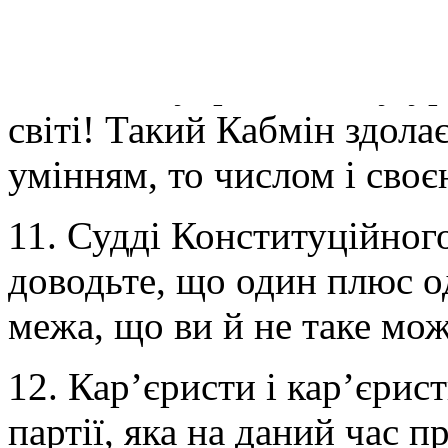
хуліганством, а турботою 
10. Слава українському 
світі! Такий Кабмін здола
умінням, то числом і сво
11. Судді Конституційно
доводьте, що один плюс о
межа, що ви й не таке мож
12. Кар’єристи і кар’єрис
партії, яка на даний час п