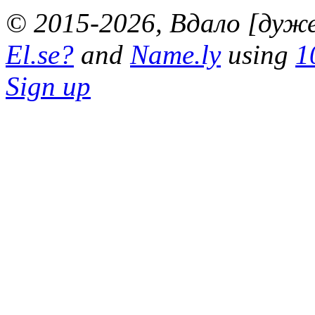
© 2015-2026, Вдало [дуже 
El.se?
and
Name.ly
using
1
Sign up