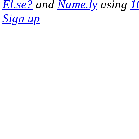
El.se?
and
Name.ly
using
1
Sign up