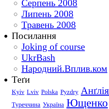
Серпень 2008
Липень 2008
Травень 2008
Посилання
Joking of course
UkrBash
Народний.Вплив.ком
Теґи
Анґлія
Kyiv
Lviv
Polska
Pyzdry
Ющенко
Туреччина
Україна